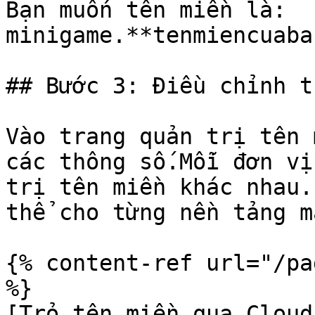
Bạn muốn tên miền là: 
minigame.**tenmiencuaban*
## Bước 3: Điều chỉnh t
Vào trang quản trị tên 
các thông số.Mỗi đơn vị c
trị tên miền khác nhau
thể cho từng nền tảng m
{% content-ref url="/pa
%}

[Trỏ tên miền qua Cloud