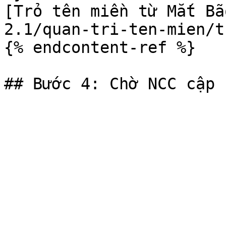
[Trỏ tên miền từ Mắt Bã
2.1/quan-tri-ten-mien/t
{% endcontent-ref %}
