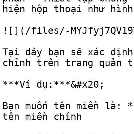
hiện hộp thoại như hình
![](/files/-MYJfyj7QV19
Tại đây bạn sẽ xác định
chỉnh trên trang quản tr
***Ví dụ:***&#x20;

Bạn muốn tên miền là: 
tên miền chính
