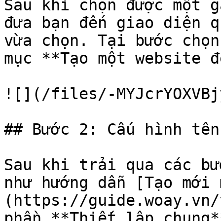
Sau khi chọn được một g
đưa bạn đến giao diện q
vừa chọn. Tại bước chọn
mục **Tạo một website đ
![](/files/-MYJcrYOXVBj
## Bước 2: Cấu hình tên 
Sau khi trải qua các bư
như hướng dẫn [Tạo mới 
(https://guide.woay.vn/
phần **Thiết lập chung*