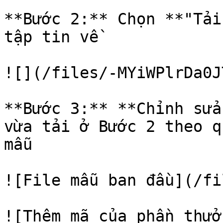
**Bước 2:** Chọn **"Tải 
tập tin về

![](/files/-MYiWPlrDa0J
**Bước 3:** **Chỉnh sửa
vừa tải ở Bước 2 theo q
mẫu

![File mẫu ban đầu](/f
![Thêm mã của phần thươ