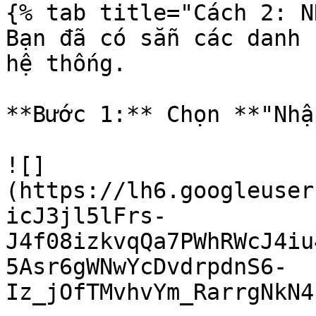
{% tab title="Cách 2: N
Bạn đã có sẵn các danh 
hệ thống.

**Bước 1:** Chọn **"Nhập
![]
(https://lh6.googleuser
icJ3jl5lFrs-
J4f08izkvqQa7PWhRWcJ4iu
5Asr6gWNwYcDvdrpdnS6-
Iz_jOfTMvhvYm_RarrgNkN4