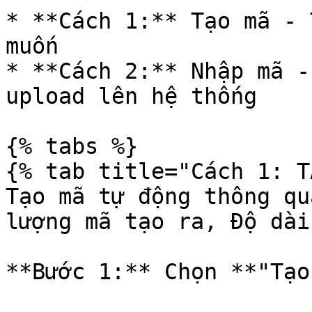
* **Cách 1:** Tạo mã - 
muốn

* **Cách 2:** Nhập mã -
upload lên hệ thống

{% tabs %}

{% tab title="Cách 1: T
Tạo mã tự động thông qu
lượng mã tạo ra, Độ dài
**Bước 1:** Chọn **"Tạo 