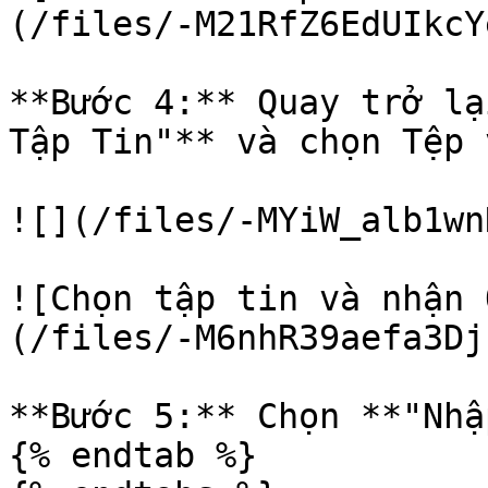
(/files/-M21RfZ6EdUIkcY
**Bước 4:** Quay trở lạ
Tập Tin"** và chọn Tệp 
![](/files/-MYiW_alb1wn
![Chọn tập tin và nhận
(/files/-M6nhR39aefa3Dj
**Bước 5:** Chọn **"Nhập
{% endtab %}
