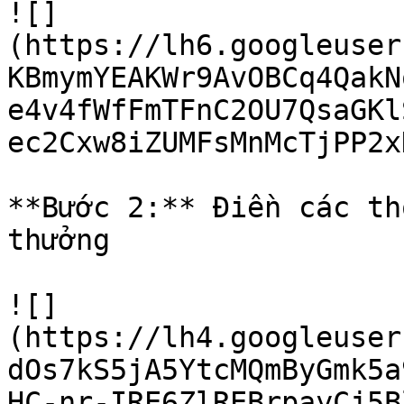
![]
(https://lh6.googleuser
KBmymYEAKWr9AvOBCq4QakN
e4v4fWfFmTFnC2OU7QsaGKl
ec2Cxw8iZUMFsMnMcTjPP2x
**Bước 2:** Điền các thô
thưởng

![]
(https://lh4.googleuser
dOs7kS5jA5YtcMQmByGmk5a
HC-nr-IRE6ZlREBrpayCj5B