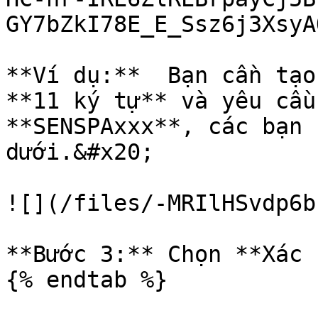
GY7bZkI78E_E_Ssz6j3XsyAQ
**Ví dụ:**  Bạn cần tạo
**11 ký tự** và yêu cầu
**SENSPAxxx**, các bạn 
dưới.&#x20;

![](/files/-MRIlHSvdp6b
**Bước 3:** Chọn **Xác n
{% endtab %}
