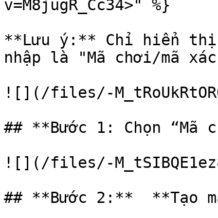
v=M8jugR_Cc34>" %}

**Lưu ý:** Chỉ hiển thị
nhập là "Mã chơi/mã xác
![](/files/-M_tRoUkRtOR
## **Bước 1: Chọn “Mã c
![](/files/-M_tSIBQE1ez
## **Bước 2:**  **Tạo ma