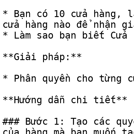
* Bạn có 10 cửa hàng, l
cửa hàng nào để nhận giả
* Làm sao bạn biết Cửa 
**Giải pháp:**

* Phân quyền cho từng c
**Hướng dẫn chi tiết**

### Bước 1: Tạo các quyề
của hàng mà bạn muốn 