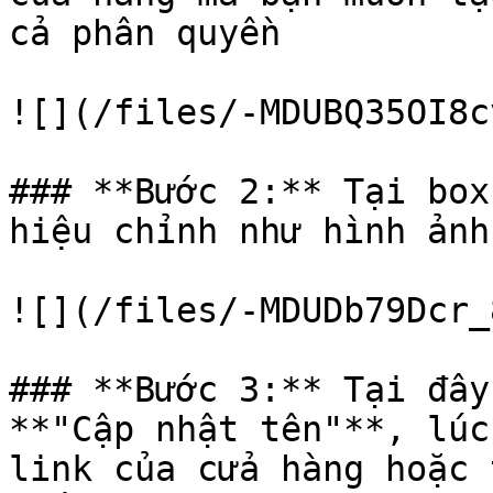
cả phân quyền

![](/files/-MDUBQ35OI8c
### **Bước 2:** Tại box
hiệu chỉnh như hình ảnh

![](/files/-MDUDb79Dcr_
### **Bước 3:** Tại đây 
**"Cập nhật tên"**, lúc 
link của cửa hàng hoặc