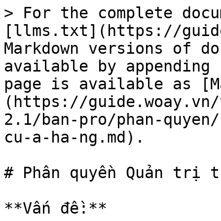
> For the complete docu
[llms.txt](https://guid
Markdown versions of do
available by appending 
page is available as [M
(https://guide.woay.vn/
2.1/ban-pro/phan-quyen/
cu-a-ha-ng.md).

# Phân quyền Quản trị t
**Vấn đề:**
