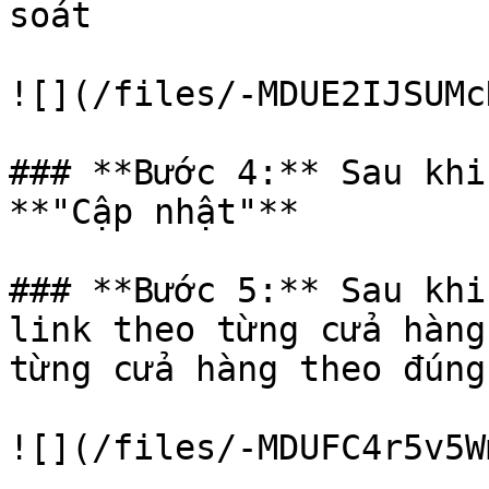
soát

![](/files/-MDUE2IJSUMc
### **Bước 4:** Sau khi 
**"Cập nhật"**

### **Bước 5:** Sau khi 
link theo từng cửa hàng
từng cửa hàng theo đúng
![](/files/-MDUFC4r5v5W