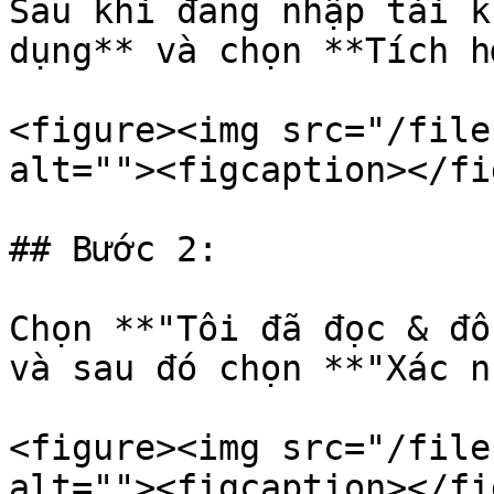
Sau khi đăng nhập tài k
dụng** và chọn **Tích h
<figure><img src="/file
alt=""><figcaption></fi
## Bước 2:

Chọn **"Tôi đã đọc & đồ
và sau đó chọn **"Xác n
<figure><img src="/file
alt=""><figcaption></fi