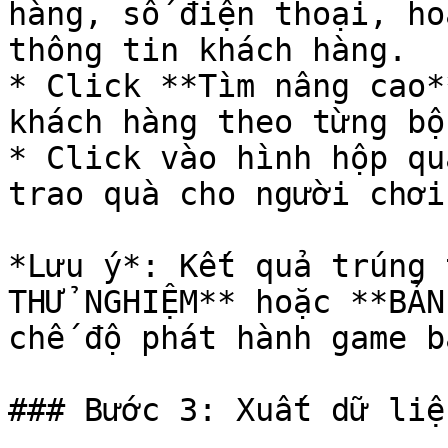
hàng, số điện thoại, hoặ
thông tin khách hàng.

* Click **Tìm nâng cao*
khách hàng theo từng bộ
* Click vào hình hộp qu
trao quà cho người chơi.
*Lưu ý*: Kết quả trúng 
THỬ NGHIỆM** hoặc **BẢN
chế độ phát hành game b
### Bước 3: Xuất dữ liệu