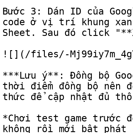
Bước 3: Dán ID của Goog
code ở vị trí khung xan
Sheet. Sau đó click "**
![](/files/-Mj99iy7m_4g
***Lưu ý**: Đồng bộ Goo
thời điểm đồng bộ nên đ
thức để cập nhật đủ thô
*Chơi test game trước đ