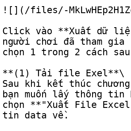
![](/files/-MkLwHEp2H1Z
Click vào **Xuất dữ liệ
người chơi đã tham gia 
chọn 1 trong 2 cách sau:
**(1) Tải file Exel**\

Sau khi kết thúc chương 
bạn muốn lấy thông tin 
chọn **"Xuất File Excel"
tin data về.
