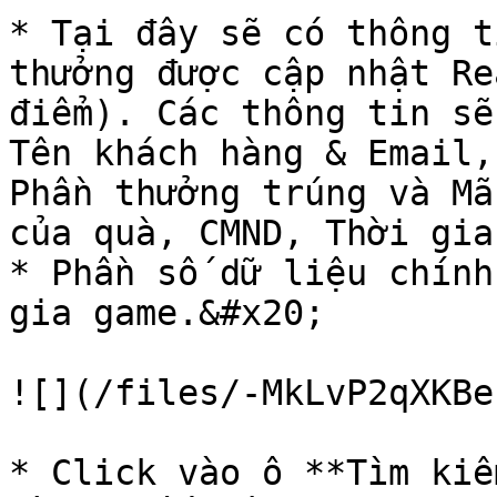
* Tại đây sẽ có thông ti
thưởng được cập nhật 
điểm). Các thông tin sẽ 
Tên khách hàng & Email, S
Phần thưởng trúng và Ma
của quà, CMND, Thời gian
* Phần số dữ liệu chính
gia game.&#x20;

![](/files/-MkLvP2qXKBe
* Click vào ô **Tìm kiế