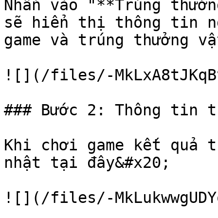
Nhấn vào "**Trúng thưởn
sẽ hiển thị thông tin n
game và trúng thưởng vậ
![](/files/-MkLxA8tJKqB
### Bước 2: Thông tin t
Khi chơi game kết quả t
nhật tại đây&#x20;

![](/files/-MkLukwwgUDY