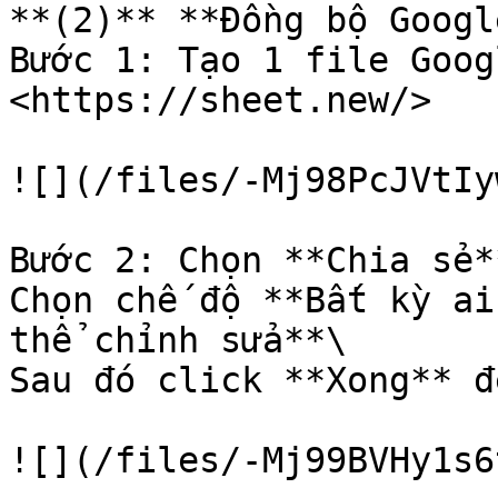
**(2)** **Đồng bộ Googl
Bước 1: Tạo 1 file Googl
<https://sheet.new/>

![](/files/-Mj98PcJVtIy
Bước 2: Chọn **Chia sẻ*
Chọn chế độ **Bất kỳ ai
thể chỉnh sửa**\

Sau đó click **Xong** đ
![](/files/-Mj99BVHy1s6