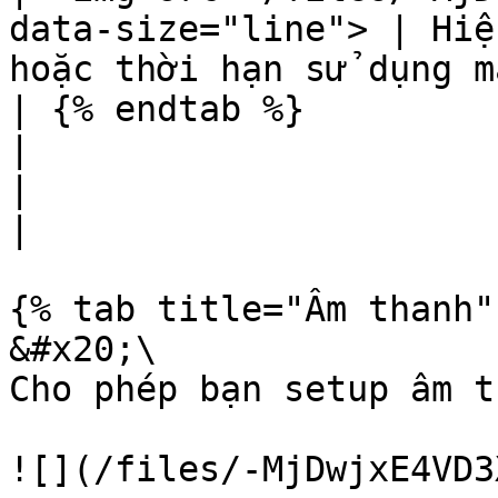
data-size="line"> | Hiệ
hoặc thời hạn sử dụng m
| {% endtab %}                                                                 
|                                                                 
|                                                                       
|

{% tab title="Âm thanh" 
&#x20;\

Cho phép bạn setup âm 
![](/files/-MjDwjxE4VD3