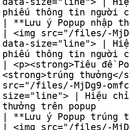
data-size="line"> | Hiệ
phiếu thông tin người c
| **Lưu ý Popup nhập thông tin**                         
| <img src="/files/-MjD
data-size="line"> | Hiệ
phiếu thông tin người c
| <p><strong>Tiêu đề Po
<strong>trúng thưởng</s
src="/files/-MjDg9-omfc
size="line"> | Hiệu chỉ
thưởng trên popup      
| **Lưu ý Popup trúng thưởng**                              
| <img src="/files/-MjD