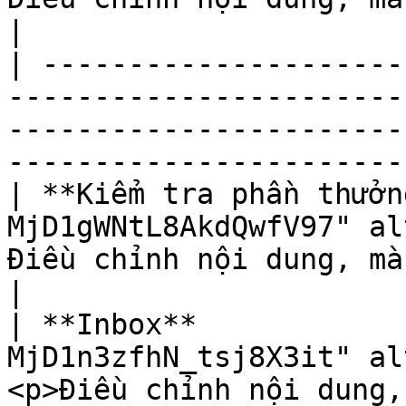
|

| ---------------------
-----------------------
-----------------------
-----------------------
| **Kiểm tra phần thưởn
MjD1gWNtL8AkdQwfV97" al
Điều chỉnh nội dung, màu sắc của chữ và nút      
|

| **Inbox**            
MjD1n3zfhN_tsj8X3it" al
<p>Điều chỉnh nội dung,