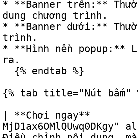
* **Banner trên:** Thườ
dung chương trình.

* **Banner dưới:** Thườ
trình.

* **Hình nền popup:** L
ra.

  {% endtab %}

{% tab title="Nút bấm" %
| **Chơi ngay**        
MjD1ax6OMlQUwq0DKgy" al
Điều chỉnh nội dung, màu sắc của chữ và nút      