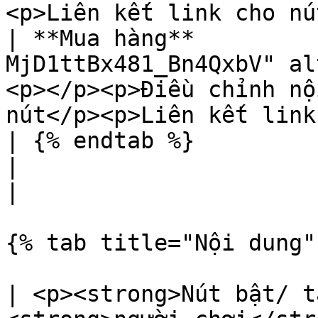
<p>Liên kết link cho nú
| **Mua hàng**         
MjD1ttBx481_Bn4QxbV" al
<p></p><p>Điều chỉnh nộ
nút</p><p>Liên kết link
| {% endtab %}             |                                                
|                                                                                            
|

{% tab title="Nội dung" 
| <p><strong>Nút bật/ t