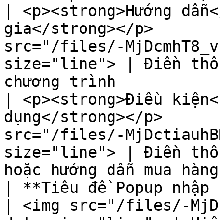
| <p><strong>Hướng dẫn<
gia</strong></p>       
src="/files/-MjDcmhT8_v
size="line"> | Điền thô
chương trình           
| <p><strong>Điều kiện<
dụng</strong></p>      
src="/files/-MjDctiauhB
size="line"> | Điền thô
hoặc hướng dẫn mua hàng
| **Tiêu đề Popup nhập thông tin**                   
| <img src="/files/-MjD