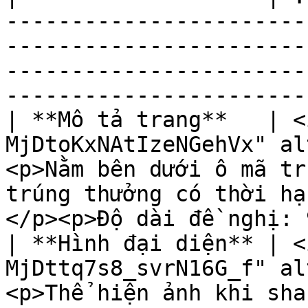
-----------------------
-----------------------
-----------------------
-----------------------
| **Mô tả trang**   | <
MjDtoKxNAtIzeNGehVx" al
<p>Nằm bên dưới ô mã tru
trúng thưởng có thời h
</p><p>Độ dài đề nghị: 
| **Hình đại diện** | <
MjDttq7s8_svrN16G_f" al
<p>Thể hiện ảnh khi sha