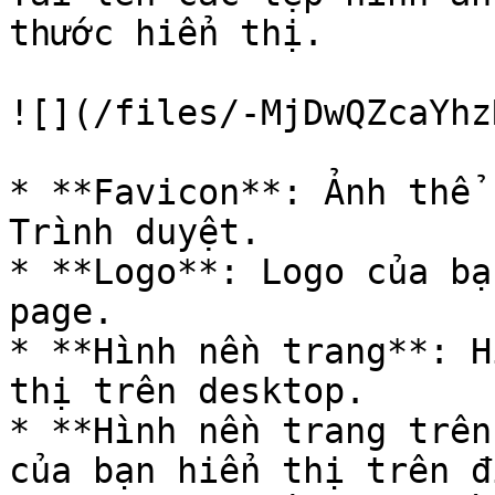
thước hiển thị.

![](/files/-MjDwQZcaYhz
* **Favicon**: Ảnh thể 
Trình duyệt.

* **Logo**: Logo của bạ
page.

* **Hình nền trang**: H
thị trên desktop.

* **Hình nền trang trên
của bạn hiển thị trên đ