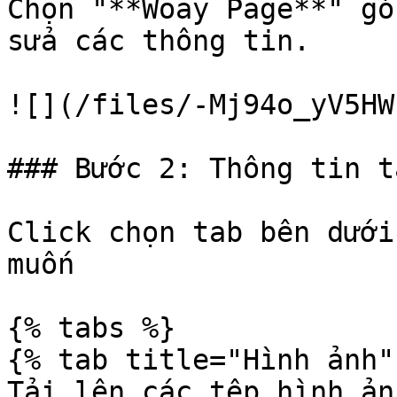
Chọn "**Woay Page**" gó
sửa các thông tin.

![](/files/-Mj94o_yV5HW
### Bước 2: Thông tin t
Click chọn tab bên dưới
muốn

{% tabs %}

{% tab title="Hình ảnh" 
Tải lên các tệp hình ản