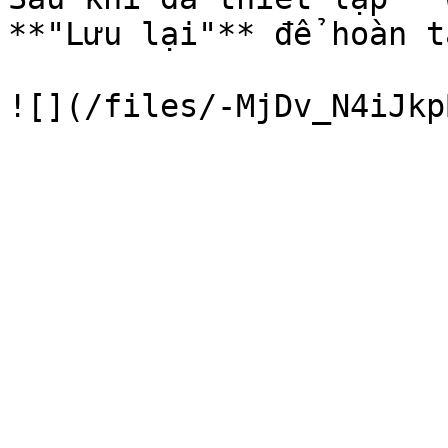
**"Lưu lại"** để hoàn t