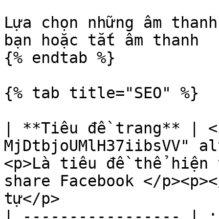
Lựa chọn những âm thanh
bạn hoặc tắt âm thanh

{% endtab %}

{% tab title="SEO" %}

| **Tiêu đề trang** | <
MjDtbjoUMlH37iibsVV" al
<p>Là tiêu đề thể hiện
share Facebook </p><p><
tự</p>                 
| ----------------- | :