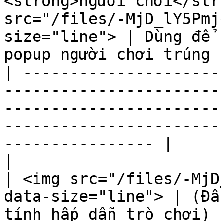
<strong>người chơi</str
src="/files/-MjD_lY5Pmj
size="line"> | Dùng để 
popup người chơi trúng 
| ---------------------
-----------------------
-----------------------
-----------------------
---------------- |

|                                                                              
| <img src="/files/-MjD
data-size="line"> | (Đâ
tính hấp dẫn trò chơi) 