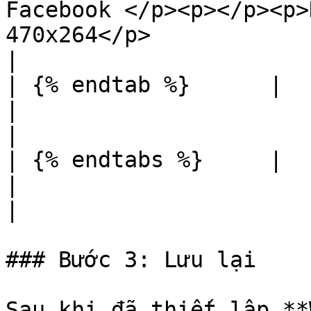
Facebook </p><p></p><p>
470x264</p>                                             
|

| {% endtab %}      |                                                                 
|                                                                                                                                                    
|

| {% endtabs %}     |                                                                 
|                                                                                                                                                    
|

### Bước 3: Lưu lại

Sau khi đã thiết lập **