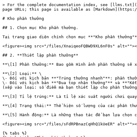
> For the complete documentation index, see [llms.txt](
page URLs; this page is available as [Markdown](https:/
# Kho phần thưởng

## 1. Chọn mục Kho phần thưởng.

Tại trang giao diện chính chọn mục **"Kho phần thưởng"*
<figure><img src="/files/XnaiqeoFQBWD9XL6nF0s" alt=""><
## 2. **Thiết lập phần thưởng**

**\[1] Phần thưởng:** Bao gồm Hình ảnh phần thưởng sẽ x
**\[2] Loại:** \

\- Đối với kịch bản **"Trúng thưởng nhanh"**: phần thưở
\- Đối với kịch bản **"Đua top nhận thưởng"** và **"Kết
(xếp vào loại: số điểm mà bạn thiết lập cho phần thưởng
**\[3] Tỉ lệ trúng:** Là tỉ lệ xác suất người chơi quay
**\[4] Trạng thái:** Thể hiện số lượng của các phần thư
**\[5] Hành động:** Là những thao tác để bạn lựa chọn c
<figure><img src="/files/sFdRPBnazCqHhQ1kUeER" alt=""><
{% tabs %}
