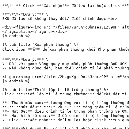
**\[4]** Click **"Xác nhận"** để lưu lại hoặc click **"
***\*\*\*Lưu ý:*** \

SKU đã tạo sẽ không thay đổi/ điều chỉnh được.<br>

<div><figure><img src="/files/7urCAjc0hnsesJLZ59HH" alt
</figcaption></figure></div>

{% endtab %}

{% tab title="Xóa phần thưởng" %}

Click icon **🗑** để xóa phần thưởng khỏi Kho phần thưởn
***\*\*\*Lưu ý:*** \

\- Đối với game Vòng quay may mắn, phần thưởng BADLUCK 
\- Nếu không dùng đến, bạn điều chỉnh tỉ lệ phần thưởng
<figure><img src="/files/2HzgsXgto9otkJzprz9P" alt=""><
{% endtab %}

{% tab title="Thiết lập tỉ lệ trúng thưởng" %}

Click **"Thiết lập tỉ lệ trúng thường"** để cài đặt tỉ 
**- Thanh màu cam:** tương ứng với tỉ lệ trúng thưởng đ
**-** **Nút dấu** "**+" và "-" :** tăng giảm tỉ lệ trún
**- Nút 0%:** điều chỉnh tỉ lệ trúng phần thưởng về 0%.
**- Nút hình rẻ quạt:** điều chỉnh tỉ lệ trúng thưởng c
\- Click **"Xác nhận"** để lưu lại hoặc click **"Bỏ qua
***\*\*\*Ví dụ:** Bạn có tất cả 3 phần quà khác nhau là