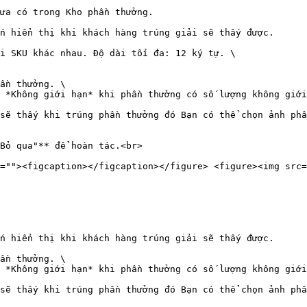
ưa có trong Kho phần thưởng.

n hiển thị khi khách hàng trúng giải sẽ thấy được.

i SKU khác nhau. Độ dài tối đa: 12 ký tự. \

ần thưởng. \

 *Không giới hạn* khi phần thưởng có số lượng không giới
sẽ thấy khi trúng phần thưởng đó Bạn có thể chọn ảnh phầ
Bỏ qua"** để hoàn tác.<br>

=""><figcaption></figcaption></figure> <figure><img src=
n hiển thị khi khách hàng trúng giải sẽ thấy được.

ần thưởng. \

 *Không giới hạn* khi phần thưởng có số lượng không giới
sẽ thấy khi trúng phần thưởng đó Bạn có thể chọn ảnh phầ