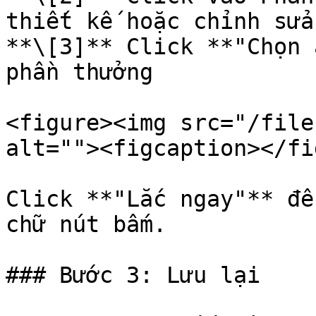
thiết kế hoặc chỉnh sửa
**\[3]** Click **"Chọn 
phần thưởng

<figure><img src="/file
alt=""><figcaption></fi
Click **"Lắc ngay"** để
chữ nút bấm.

### Bước 3: Lưu lại
