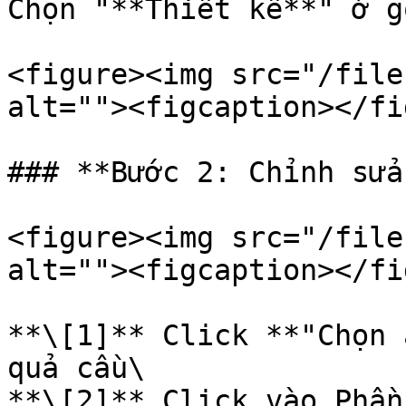
Chọn "**Thiết kế**" ở g
<figure><img src="/file
alt=""><figcaption></fi
### **Bước 2: Chỉnh sửa
<figure><img src="/file
alt=""><figcaption></fi
**\[1]** Click **"Chọn 
quả cầu\

**\[2]** Click vào Phần