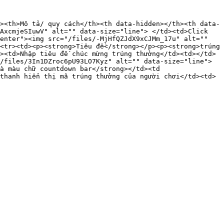
><th>Mô tả/ quy cách</th><th data-hidden></th><th data-
AxcmjeSIuwV" alt="" data-size="line"> </td><td>Click 
enter"><img src="/files/-MjHfQZJdX9xCJMm_17u" alt="" 
<tr><td><p><strong>Tiêu đề</strong></p><p><strong>trúng 
><td>Nhập tiêu đề chúc mừng trúng thưởng</td><td></td>
/files/3In1DZroc6pU93LO7Kyz" alt="" data-size="line">
à màu chữ countdown bar</strong></td><td 
thanh hiển thị mã trúng thưởng của người chơi</td><td>