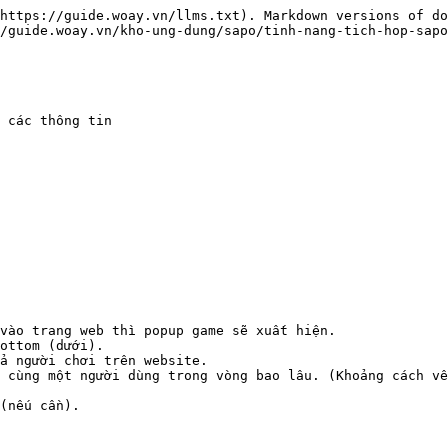
https://guide.woay.vn/llms.txt). Markdown versions of do
/guide.woay.vn/kho-ung-dung/sapo/tinh-nang-tich-hop-sapo
 các thông tin

vào trang web thì popup game sẽ xuất hiện.

ottom (dưới).

ả người chơi trên website.

 cùng một người dùng trong vòng bao lâu. (Khoảng cách về
(nếu cần).
