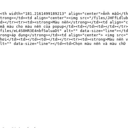
<th width="181.2161499189213" align="center">Ảnh mẫu</th
trong></td><td align="center"><img src="/files/JHFfLdlub
d></tr><tr><td><strong>Màu nền</strong></td><td align="c
mã màu cho màu nền của popup</td><td></td><td></td></tr>
files/eL4S0HR3E4nbf5aluaDt" alt="" data-size="line"></td
rong>áp dụng</strong></td><td align="center"> <img src="
hơi</td><td></td><td></td></tr><tr><td><strong>Màu nền v
lt="" data-size="line"></td><td>Chọn màu nền và màu chữ 