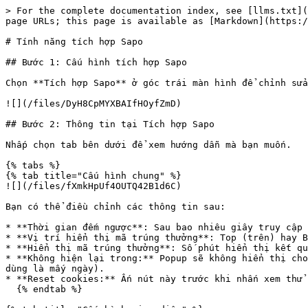
> For the complete documentation index, see [llms.txt](
page URLs; this page is available as [Markdown](https:/
# Tính năng tích hợp Sapo

## Bước 1: Cấu hình tích hợp Sapo

Chọn **Tích hợp Sapo** ở góc trái màn hình để chỉnh sửa
![](/files/DyH8CpMYXBAIfHOyfZmD)

## Bước 2: Thông tin tại Tích hợp Sapo

Nhấp chọn tab bên dưới để xem hướng dẫn mà bạn muốn.

{% tabs %}

{% tab title="Cấu hình chung" %}

![](/files/fXmkHpUf4OUTQ42B1d6C)

Bạn có thể điều chỉnh các thông tin sau:

* **Thời gian đếm ngược**: Sau bao nhiêu giây truy cập 
* **Vị trí hiển thị mã trúng thưởng**: Top (trên) hay B
* **Hiển thị mã trúng thưởng**: Số phút hiển thị kết qu
* **Không hiện lại trong:** Popup sẽ không hiển thị cho
dùng là mấy ngày).

* **Reset cookies:** Ấn nút này trước khi nhấn xem thử 
  {% endtab %}
