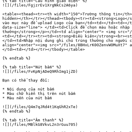
{% tab title="Cấu hình giao diện" %}

![](/files/FgjzrEv1XrgNkCs2A6ya)

<table><thead><tr><th width="150">Trường thông tin</th>
hidden></th></tr></thead><tbody><tr><td><strong>Logo</s
vào mục này để upload Logo của bạn</td><td></td><td></t
data-size="line"> </td><td>Click để chọn màu hoặc nhập 
thưởng</strong></p></td><td align="center"> <img src="/
<td></td></tr><tr><td><strong>Điều kiện</strong><br><st
</td><td>Nhập nội dung ghi chú trúng thưởng cho người c
align="center"><img src="/files/8BHxLrK0OZenvWOMuXt7" a
</td><td></td></tr></tbody></table>

{% endtab %}

{% tab title="Nút bấm" %}

![](/files/FvKpNjADeQ9RhImg1jZD)

Bạn có thể thay đổi:

* Nội dung của nút bấm

* Màu chữ hiển thị trên nút bấm

* Màu nền của nút bấm

![](/files/Q4m7qJRd4t1KqGhR2xTe)

{% endtab %}

{% tab title="Âm thanh" %}

![](/files/MBlkG8VkvL2n3rGuu705)
