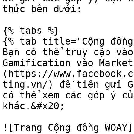
thức bên dưới:

{% tabs %}

{% tab title="Cộng đồng"
Bạn có thể truy cập vào
Gamification vào Market
(https://www.facebook.c
ting.vn/) để tiện gửi G
có thể xem các góp ý củ
khác.&#x20;

![Trang Cộng đồng WOAY