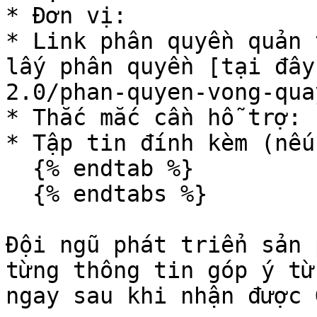
* Đơn vị:

* Link phân quyền quản t
lấy phân quyền [tại đ
2.0/phan-quyen-vong-qua
* Thắc mắc cần hỗ trợ:

* Tập tin đính kèm (nếu 
  {% endtab %}

  {% endtabs %}

Đội ngũ phát triển sản 
từng thông tin góp ý từ
ngay sau khi nhận được 