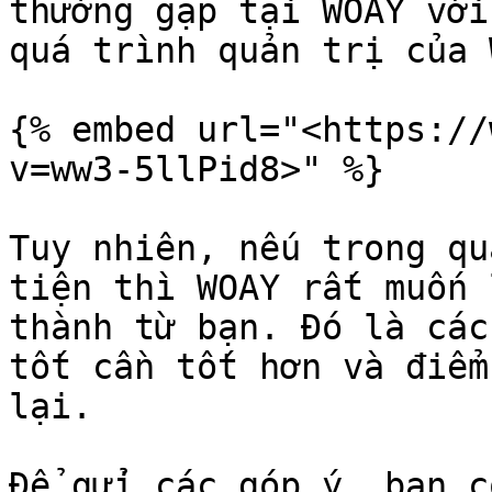
thường gặp tại WOAY với
quá trình quản trị của 
{% embed url="<https://
v=ww3-5llPid8>" %}

Tuy nhiên, nếu trong qu
tiện thì WOAY rất muốn 
thành từ bạn. Đó là các
tốt cần tốt hơn và điểm
lại.

Để gửi các góp ý, bạn c