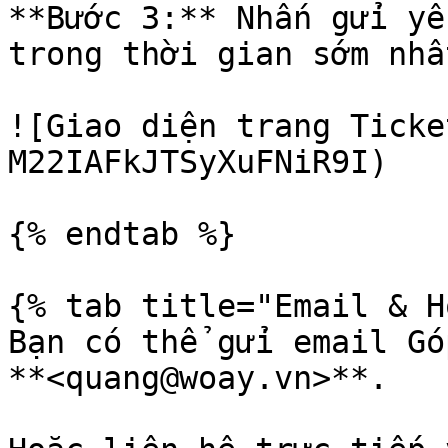
**Bước 3:** Nhấn gửi yêu
trong thời gian sớm nhất
![Giao diện trang Tick
M22IAFkJTSyXuFNiR9I)

{% endtab %}

{% tab title="Email & H
Bạn có thể gửi email Gó
**<quang@woay.vn>**.
