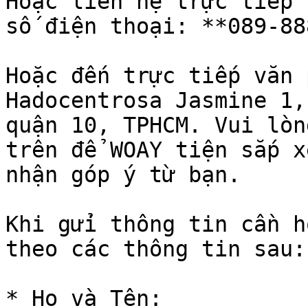
Hoặc liên hệ trực tiếp 
số điện thoại: **089-88
Hoặc đến trực tiếp văn 
Hadocentrosa Jasmine 1,
quận 10, TPHCM. Vui lòn
trên để WOAY tiện sắp x
nhận góp ý từ bạn.

Khi gửi thông tin cần hỗ
theo các thông tin sau:

* Họ và Tên:
