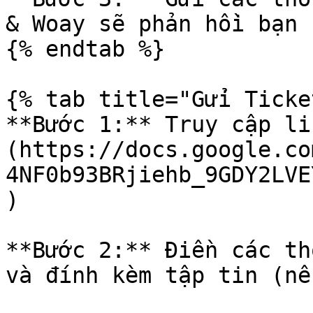
& Woay sẽ phản hồi bạn 
{% endtab %}

{% tab title="Gửi Ticke
**Bước 1:** Truy cập l
(https://docs.google.co
4NF0b93BRjiehb_9GDY2LVE
)

**Bước 2:** Điền các th
và đính kèm tập tin (nế