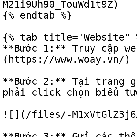
M21i9Uh90_TouWd1t9Z)

{% endtab %}

{% tab title="Website" %
**Bước 1:** Truy cập w
(https://www.woay.vn/)

**Bước 2:** Tại trang gi
phải click chọn biểu tư
![](/files/-M1xVtGlZ3j6
**Bước 3:** Gửi các thôn