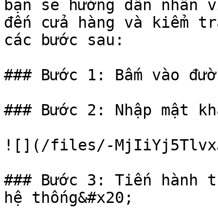
bạn sẽ hướng dẫn nhân v
đến cửa hàng và kiểm t
các bước sau:

### Bước 1: Bấm vào đườ
### Bước 2: Nhập mật khẩ
![](/files/-MjIiYj5Tlvx
### Bước 3: Tiến hành t
hệ thống&#x20;
