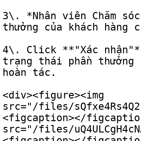
3\. *Nhân viên Chăm sóc
thưởng của khách hàng c
4\. Click **"Xác nhận"*
trạng thái phần thưởng 
hoàn tác.

<div><figure><img 
src="/files/sQfxe4Rs4Q2
<figcaption></figcaptio
src="/files/uQ4ULCgH4cN
<figcaption></figcaptio