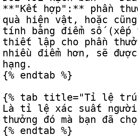
**"Kết hợp":** phần thư
quà hiện vật, hoặc cũng
tính bằng điểm số (xếp 
thiết lập cho phần thưở
nhiều điểm hơn, sẽ được
hạng.

{% endtab %}

{% tab title="Tỉ lệ trú
Là tỉ lệ xác suất người
thưởng đó mà bạn đã chọ
{% endtab %}
