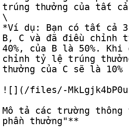
trúng thưởng của tất cả
\

*Ví dụ: Bạn có tất cả 3
B, C và đã điều chỉnh t
40%, của B là 50%. Khi 
chỉnh tỷ lệ trúng thưởn
thưởng của C sẽ là 10% 
![](/files/-MkLgjk4bP0u
Mô tả các trường thông 
phần thưởng"**
