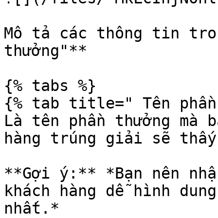
Mô tả các thông tin tro
thưởng"**

{% tabs %}

{% tab title=" Tên phần
Là tên phần thưởng mà b
hàng trúng giải sẽ thấy
**Gợi ý:** *Bạn nên nhậ
khách hàng dễ hình dung
nhất.*
