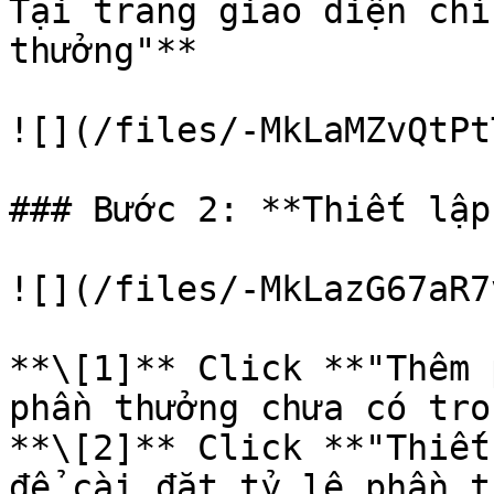
Tại trang giao diện chí
thưởng"**

![](/files/-MkLaMZvQtPt
### Bước 2: **Thiết lập
![](/files/-MkLazG67aR7
**\[1]** Click **"Thêm 
phần thưởng chưa có tro
**\[2]** Click **"Thiết
để cài đặt tỷ lệ phần t