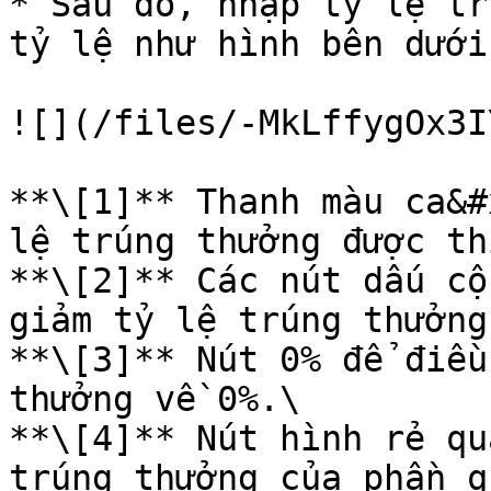
* Sau đó, nhập tỷ lệ tr
tỷ lệ như hình bên dưới
![](/files/-MkLffygOx3I
**\[1]** Thanh màu ca&#
lệ trúng thưởng được th
**\[2]** Các nút dấu cộ
giảm tỷ lệ trúng thưởng.
**\[3]** Nút 0% để điều
thưởng về 0%.\

**\[4]** Nút hình rẻ qu
trúng thưởng của phần q