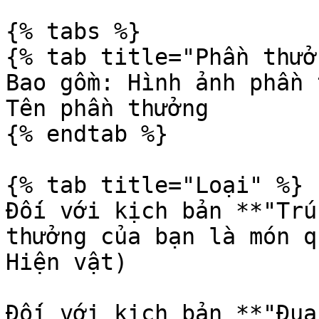
{% tabs %}

{% tab title="Phần thưở
Bao gồm: Hình ảnh phần 
Tên phần thưởng

{% endtab %}

{% tab title="Loại" %}

Đối với kịch bản **"Trú
thưởng của bạn là món q
Hiện vật)

Đối với kịch bản **"Đua