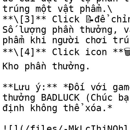
trúng một vật phẩm.\

**\[3]** Click 📝để chỉ
Số lượng phần thưởng, v
phẩm khi người chơi trú
**\[4]** Click icon **
Kho phần thưởng.

**Lưu ý:** *Đối với gam
thưởng BADLUCK (Chúc bạ
định không thể xóa.*

![](/files/-MkLcIhjNOhl