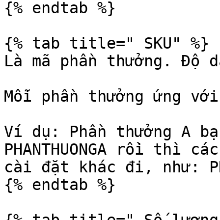
{% endtab %}

{% tab title=" SKU" %}

Là mã phần thưởng. Độ d
Mỗi phần thưởng ứng với
Ví dụ: Phần thưởng A ba
PHANTHUONGA rồi thì các
cài đặt khác đi, như: P
{% endtab %}
