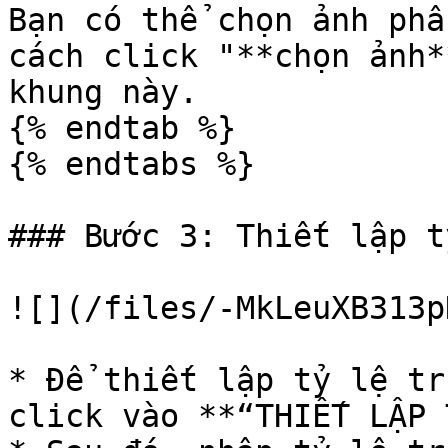
Bạn có thể chọn ảnh phầ
cách click "**chọn ảnh*
khung này.

{% endtab %}

{% endtabs %}

### Bước 3: Thiết lập t
![](/files/-MkLeuXB313p
* Để thiết lập tỷ lệ tr
click vào **“THIẾT LẬP 