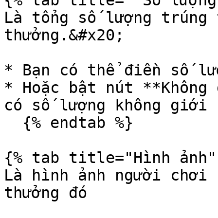
{% tab title=" Số lượng"
Là tổng số lượng trúng 
thưởng.&#x20;

* Bạn có thể điền số lư
* Hoặc bật nút **Không 
có số lượng không giới h
  {% endtab %}

{% tab title="Hình ảnh" 
Là hình ảnh người chơi 
thưởng đó
