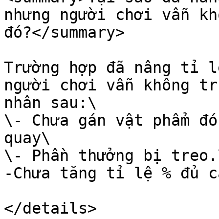
nhưng người chơi vẫn kh
đó?</summary>

Trường hợp đã nâng tỉ l
người chơi vẫn không tr
nhân sau:\

\- Chưa gán vật phẩm đó
quay\

\- Phần thưởng bị treo.\
-Chưa tăng tỉ lệ % đủ c
</details>
