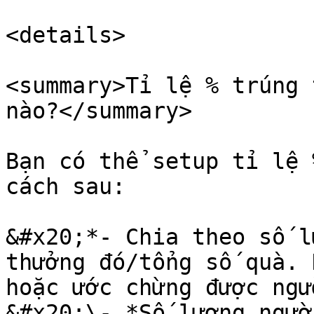
<details>

<summary>Tỉ lệ % trúng 
nào?</summary>

Bạn có thể setup tỉ lệ 
cách sau:

&#x20;*- Chia theo số l
thưởng đó/tổng số quà. 
hoặc ước chừng được ngư
&#x20;\- *Số lượng ngườ