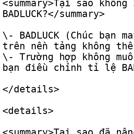
<summary>Tại sao không 
BADLUCK?</summary>

\- BADLUCK (Chúc bạn ma
trên nền tảng không thể
\- Trường hợp không muố
bạn điều chỉnh tỉ lệ BA
</details>

<details>

<summary>Tại sao đã nân