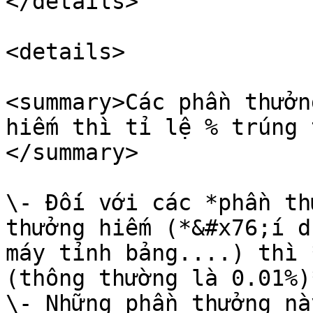
</details>

<details>

<summary>Các phần thưởn
hiếm thì tỉ lệ % trúng 
</summary>

\- Đối với các *phần th
thưởng hiếm (*&#x76;í d
máy tỉnh bảng....) thì 
(thông thường là 0.01%)
\- Những phần thưởng nà