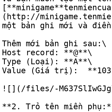
[**minigame**tenmiencua
(http://minigame.tenmie
một bản ghi mới và điền
Thêm mới bản ghi sau:\

Host record: **@**\

Type (Loại): **A**\

Value (Giá trị):  **103
![](/files/-M637SlIwGJg
**2. Trỏ tên miền phụ:*