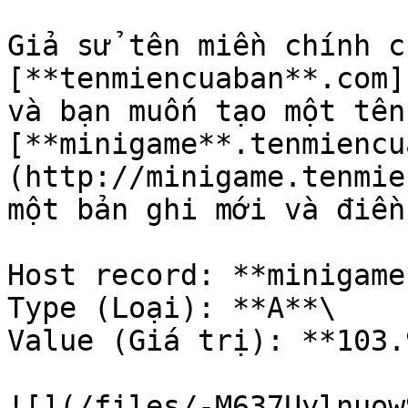
Giả sử tên miền chính c
[**tenmiencuaban**.com]
và bạn muốn tạo một tên
[**minigame**.tenmiencu
(http://minigame.tenmie
một bản ghi mới và điền
Host record: **minigame*
Type (Loại): **A**\

Value (Giá trị): **103.