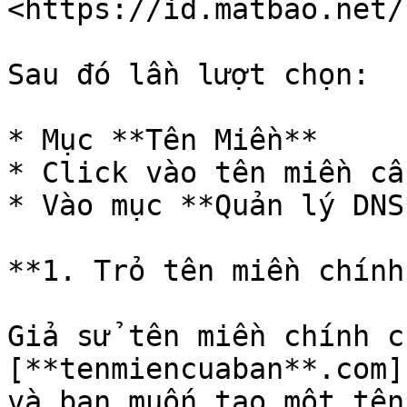
<https://id.matbao.net/
Sau đó lần lượt chọn:

* Mục **Tên Miền**

* Click vào tên miền cầ
* Vào mục **Quản lý DNS*
**1. Trỏ tên miền chính:
Giả sử tên miền chính c
[**tenmiencuaban**.com]
và bạn muốn tạo một tên 