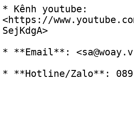
* Kênh youtube: 
<https://www.youtube.co
SejKdgA>

* **Email**: <sa@woay.vn