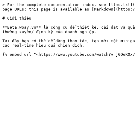
> For the complete documentation index, see [llms.txt](
page URLs; this page is available as [Markdown](https:/
# Giới thiệu

**Beta.woay.vn** là công cụ để thiết kế, cài đặt và quả
thường xuyên/ định kỳ của doanh nghiệp.

Tại đây bạn có thể dễ dàng thao tác, tạo mới một miniga
cáo real-time hiệu quả chiến dịch.
