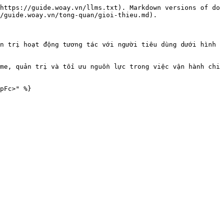
https://guide.woay.vn/llms.txt). Markdown versions of do
/guide.woay.vn/tong-quan/gioi-thieu.md).

n trị hoạt động tương tác với người tiêu dùng dưới hình 
me, quản trị và tối ưu nguồn lực trong việc vận hành chi