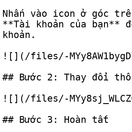
Nhấn vào icon ở góc trê
**Tài khoản của bạn** đ
khoản.

![](/files/-MYy8AW1bygD
## Bước 2: Thay đổi thô
![](/files/-MYy8sj_WLCZ
## Bước 3: Hoàn tất
