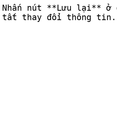
Nhấn nút **Lưu lại** ở 