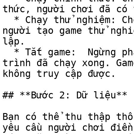
thức, người chơi đã có 
  * Chạy thử nghiệm: Chế độ phát hành game để 
người tạo game thử nghi
lập.

  * Tắt game:  Ngừng phát hành game khi chương 
trình đã chạy xong. Gam
không truy cập được.

## **Bước 2: Dữ liệu**

Bạn có thể thu thập thô
yêu cầu người chơi điền