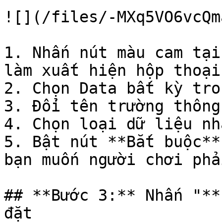
![](/files/-MXq5VO6vcQm
1. Nhấn nút màu cam tại
làm xuất hiện hộp thoại
2. Chọn Data bất kỳ tro
3. Đổi tên trường thông
4. Chọn loại dữ liệu nh
5. Bật nút **Bắt buộc**
bạn muốn người chơi phả
## **Bước 3:** Nhấn "**
đặt
