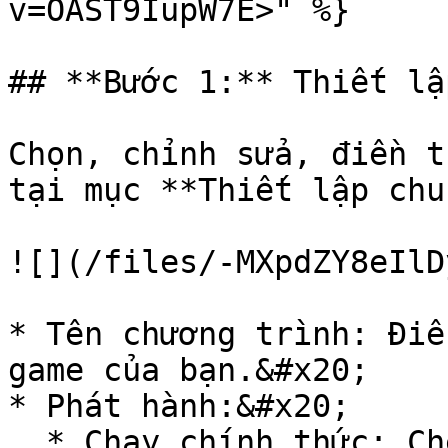
v=OAST9IupW7E>" %}

## **Bước 1:** Thiết lậ
Chọn, chỉnh sửa, điền t
tại mục **Thiết lập chu
![](/files/-MXpdZY8eIlD
* Tên chương trình: Điề
game của bạn.&#x20;

* Phát hành:&#x20;

  * Chạy chính thức: Chế độ phát hành game chính 