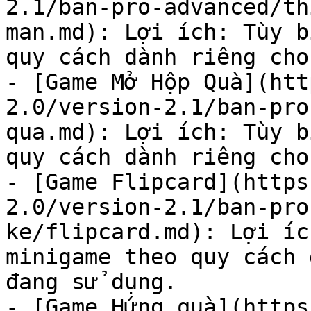
2.1/ban-pro-advanced/th
man.md): Lợi ích: Tùy b
quy cách dành riêng cho
- [Game Mở Hộp Quà](htt
2.0/version-2.1/ban-pro
qua.md): Lợi ích: Tùy b
quy cách dành riêng cho
- [Game Flipcard](https
2.0/version-2.1/ban-pro
ke/flipcard.md): Lợi íc
minigame theo quy cách 
đang sử dụng.

- [Game Hứng quà](https