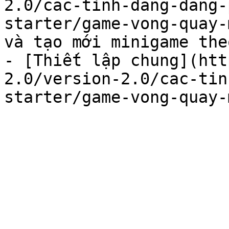
2.0/cac-tinh-dang-dang-
starter/game-vong-quay-
và tạo mới minigame the
- [Thiết lập chung](htt
2.0/version-2.0/cac-tin