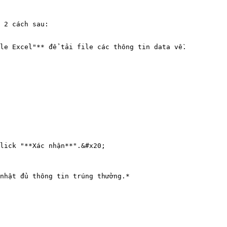
 2 cách sau:

ile Excel"** để tải file các thông tin data về.

lick "**Xác nhận**".&#x20;

nhật đủ thông tin trúng thưởng.*
