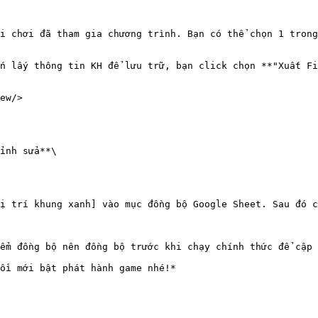
i chơi đã tham gia chương trình. Bạn có thể chọn 1 trong
ốn lấy thông tin KH để lưu trữ, bạn click chọn **"Xuất F
ew/>

ỉnh sửa**\

ị trí khung xanh] vào mục đồng bộ Google Sheet. Sau đó c
ểm đồng bộ nên đồng bộ trước khi chạy chính thức để cập 