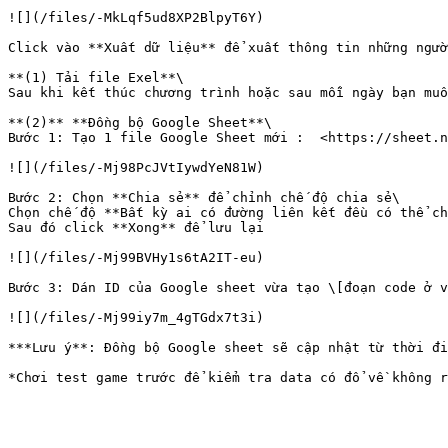
![](/files/-MkLqf5ud8XP2BlpyT6Y)

Click vào **Xuất dữ liệu** để xuất thông tin những ngườ
**(1) Tải file Exel**\

Sau khi kết thúc chương trình hoặc sau mỗi ngày bạn mu
**(2)** **Đồng bộ Google Sheet**\

Bước 1: Tạo 1 file Google Sheet mới :  <https://sheet.n
![](/files/-Mj98PcJVtIywdYeN81W)

Bước 2: Chọn **Chia sẻ** để chỉnh chế độ chia sẻ\

Chọn chế độ **Bất kỳ ai có đường liên kết đều có thể ch
Sau đó click **Xong** để lưu lại

![](/files/-Mj99BVHy1s6tA2IT-eu)

Bước 3: Dán ID của Google sheet vừa tạo \[đoạn code ở v
![](/files/-Mj99iy7m_4gTGdx7t3i)

***Lưu ý**: Đồng bộ Google sheet sẽ cập nhật từ thời đi