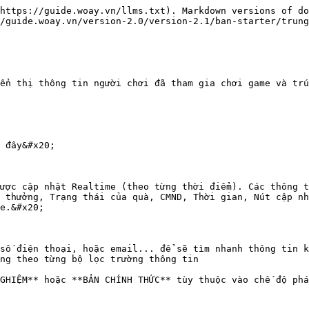
https://guide.woay.vn/llms.txt). Markdown versions of do
/guide.woay.vn/version-2.0/version-2.1/ban-starter/trung
ển thị thông tin người chơi đã tham gia chơi game và trú
 đây&#x20;

 được cập nhật Realtime (theo từng thời điểm). Các thông t
ng thưởng, Trạng thái của quà, CMND, Thời gian, Nút cập nhâ
e.&#x20;

số điện thoại, hoặc email... để sẽ tìm nhanh thông tin kha
ng theo từng bộ lọc trường thông tin

GHIỆM** hoặc **BẢN CHÍNH THỨC** tùy thuộc vào chế độ phá