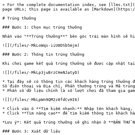
> For the complete documentation index, see [llms.txt](
page URLs; this page is available as [Markdown](https:/
# Trúng thưởng

### Bước 1: Chọn mục trúng thưởng

Nhấn vào "**Trúng thưởng**" bên góc trái màn hình sẽ hi
![](/files/-MkLoWqs-iiU8DSb5mjm)

### Bước 2: Thông tin trúng thưởng

Khi chơi game kết quả trúng thưởng sẽ được cập nhật tại
![](/files/-MkLp3juBrzCHeNJatyD)

* Tại đây sẽ có thông tin các khách hàng trúng thưởng
Số điện thoại và Địa chỉ, Phần thưởng trúng và Mã trú
* Phần số dữ liệu chính là số lượt chơi đã tham gia gam
![](/files/-MkLpWn9QM2z8fdCvHI6)

* Click vào ô **Tìm kiếm nhanh:** Nhập tên khách hàng, 
* Click **Tìm nâng cao** để tìm kiếm thông tin khách hà
*Lưu ý*: Kết quả trúng thưởng sẽ ghi nhận ở **BẢN THỬ N
### Bước 3: Xuất dữ liệu
