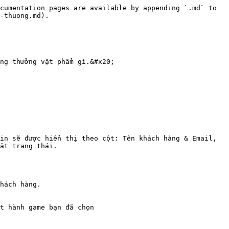
cumentation pages are available by appending `.md` to 
-thuong.md).

ng thưởng vật phẩm gì.&#x20;

in sẽ được hiển thị theo cột: Tên khách hàng & Email, 
̣t trạng thái.

́ch hàng.

t hành game bạn đã chọn
