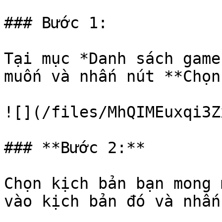
### Bước 1:

Tại mục *Danh sách game
muốn và nhấn nút **Chọn
![](/files/MhQIMEuxqi3Z
### **Bước 2:**

Chọn kịch bản bạn mong 
vào kịch bản đó và nhấn