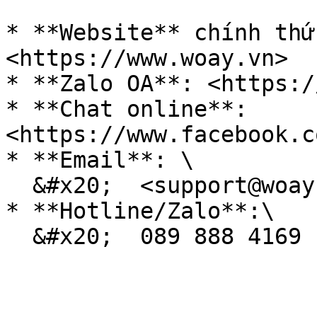
* **Website** chính thứ
<https://www.woay.vn>

* **Zalo OA**: <https:/
* **Chat online**: 
<https://www.facebook.c
* **Email**: \

  &#x20;  <support@woay.vn>

* **Hotline/Zalo**:\
