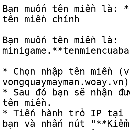
Bạn muốn tên miền là: 
tên miền chính

Bạn muốn tên miền là: 
minigame.**tenmiencuaban*
* Chọn nhập tên miền (v
vongquaymayman.woay.vn)
* Sau đó bạn sẽ nhận đư
tên miền.

* Tiến hành trỏ IP tại 
bạn và nhấn nút "**Kiểm