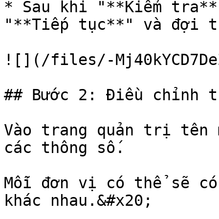
* Sau khi "**Kiểm tra**
"**Tiếp tục**" và đợi t
![](/files/-Mj40kYCD7De
## Bước 2: Điều chỉnh t
Vào trang quản trị tên 
các thông số.

Mỗi đơn vị có thể sẽ co
khác nhau.&#x20;
