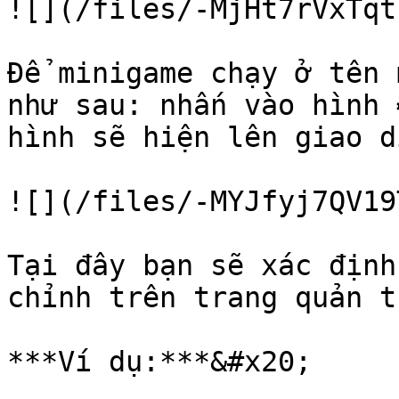
![](/files/-MjHt7rVxTqt
Để minigame chạy ở tên 
như sau: nhấn vào hình 
hình sẽ hiện lên giao d
![](/files/-MYJfyj7QV19
Tại đây bạn sẽ xác định
chỉnh trên trang quản tr
***Ví dụ:***&#x20;
