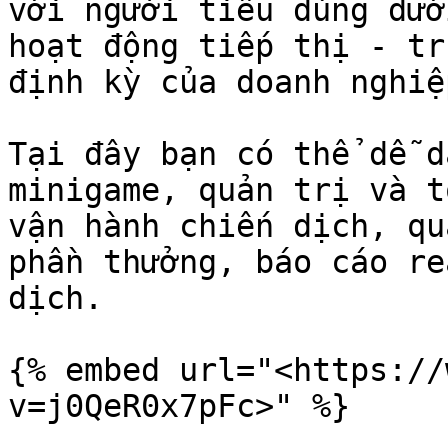
với người tiêu dùng dướ
hoạt động tiếp thị - tr
định kỳ của doanh nghiệp
Tại đây bạn có thể dễ d
minigame, quản trị và t
vận hành chiến dịch, qu
phần thưởng, báo cáo re
dịch.

{% embed url="<https://