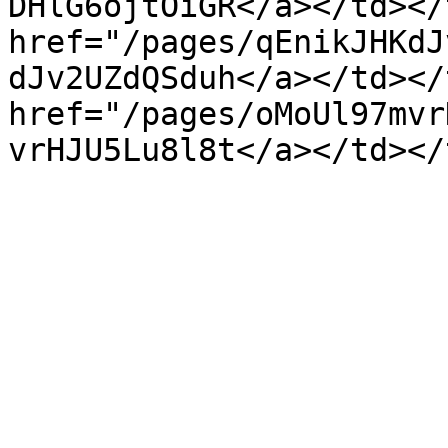
DHlG6ojtOiGR</a></td></
href="/pages/qEnikJHKdJ
dJv2UZdQSduh</a></td></
href="/pages/oMoUl97mvr