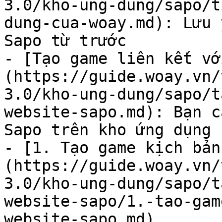
3.0/kho-ung-dung/sapo/t
dung-cua-woay.md): Lưu 
Sapo từ trước

- [Tạo game liên kết vớ
(https://guide.woay.vn/
3.0/kho-ung-dung/sapo/t
website-sapo.md): Bạn c
Sapo trên kho ứng dụng 
- [1. Tạo game kịch bản
(https://guide.woay.vn/
3.0/kho-ung-dung/sapo/t
website-sapo/1.-tao-gam
website-sapo.md)
