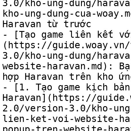
3.0/kho-ung-dung/harava
kho-ung-dung-cua-woay.m
Haravan từ trước

- [Tạo game liên kết vớ
(https://guide.woay.vn/
3.0/kho-ung-dung/harava
website-haravan.md): Bạ
hợp Haravan trên kho ứn
- [1. Tạo game kịch bản
Haravan](https://guide.
2.0/version-3.0/kho-ung
lien-ket-voi-website-ha
popup-tren-website-hara