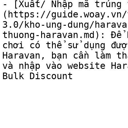
- [Xuất/ Nhập mã trúng 
(https://guide.woay.vn/
3.0/kho-ung-dung/harava
thuong-haravan.md): Để 
chơi có thể sử dụng đượ
Haravan, bạn cần làm th
và nhập vào website Har