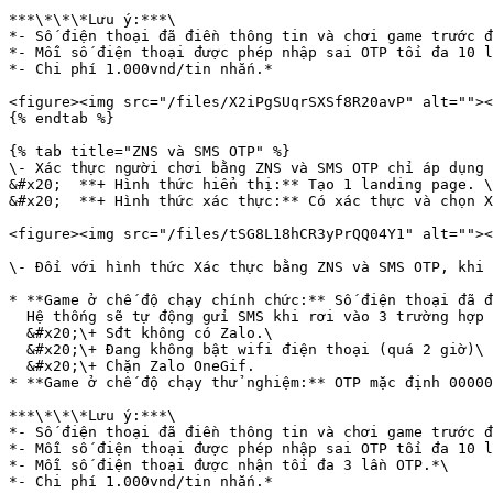
***\*\*\*Lưu ý:***\

*- Số điện thoại đã điền thông tin và chơi game trước đ
*- Mỗi số điện thoại được phép nhập sai OTP tối đa 10 l
*- Chi phí 1.000vnd/tin nhắn.*

<figure><img src="/files/X2iPgSUqrSXSf8R20avP" alt=""><
{% endtab %}

{% tab title="ZNS và SMS OTP" %}

\- Xác thực người chơi bằng ZNS và SMS OTP chỉ áp dụng 
&#x20;  **+ Hình thức hiển thị:** Tạo 1 landing page. \

&#x20;  **+ Hình thức xác thực:** Có xác thực và chọn X
<figure><img src="/files/tSG8L18hCR3yPrQQ04Y1" alt=""><
\- Đối với hình thức Xác thực bằng ZNS và SMS OTP, khi 
* **Game ở chế độ chạy chính chức:** Số điện thoại đã đ
  Hệ thống sẽ tự động gửi SMS khi rơi vào 3 trường hợp sau:\

  &#x20;\+ Sđt không có Zalo.\

  &#x20;\+ Đang không bật wifi điện thoại (quá 2 giờ)\

  &#x20;\+ Chặn Zalo OneGif.

* **Game ở chế độ chạy thử nghiệm:** OTP mặc định 00000
***\*\*\*Lưu ý:***\

*- Số điện thoại đã điền thông tin và chơi game trước đ
*- Mỗi số điện thoại được phép nhập sai OTP tối đa 10 l
*- Mỗi số điện thoại được nhận tối đa 3 lần OTP.*\

*- Chi phí 1.000vnd/tin nhắn.*
