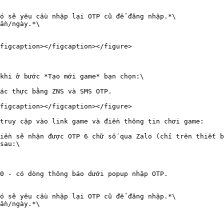
ó sẽ yêu cầu nhập lại OTP cũ để đăng nhập.*\

ần/ngày.*\

figcaption></figcaption></figure>

khi ở bước *Tạo mới game* bạn chọn:\

ác thực bằng ZNS và SMS OTP.

figcaption></figcaption></figure>

truy cập vào link game và điền thông tin chơi game:

iền sẽ nhận được OTP 6 chữ số qua Zalo (chỉ trên thiết b
0 - có dòng thông báo dưới popup nhập OTP.

ó sẽ yêu cầu nhập lại OTP cũ để đăng nhập.*\

ần/ngày.*\
