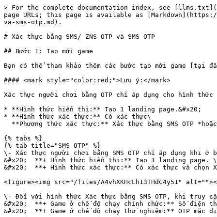
> For the complete documentation index, see [llms.txt](
page URLs; this page is available as [Markdown](https:/
va-sms-otp.md).

# Xác thực bằng SMS/ ZNS OTP và SMS OTP

## Bước 1: Tạo mới game

Bạn có thể tham khảo thêm các bước tạo mới game [tại đâ
#### <mark style="color:red;">Lưu ý:</mark>

Xác thực người chơi bằng OTP chỉ áp dụng cho hình thức 
* **Hình thức hiển thị:** Tạo 1 landing page.&#x20;

* **Hình thức xác thực:** Có xác thực\

  **Phương thức xác thực:** Xác thực bằng SMS OTP *hoặc* Xác thực bằng ZNS và SMS OTP.

{% tabs %}

{% tab title="SMS OTP" %}

\- Xác thực người chơi bằng SMS OTP chỉ áp dụng khi ở b
&#x20;  **+ Hình thức hiển thị:** Tạo 1 landing page. \

&#x20;  **+ Hình thức xác thực:** Có xác thực và chọn X
<figure><img src="/files/A4vhXKHcLh13THdC4y51" alt=""><
\- Đối với hình thức Xác thực bằng SMS OTP, khi truy cậ
&#x20;  **+ Game ở chế độ chạy chính chức:** Số điện th
&#x20;  **+ Game ở chế độ chạy thử nghiệm:** OTP mặc đị