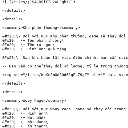
![](/files/j1S4CD9fFIL2XLEqh7C1)

</details>

<details>

<summary>Kho phần thưởng</summary>

&#x20;\- Đối với mục Kho phần thưởng, game sẽ thay đổi 
&#x20;  \+ Tên phần thưởng\

&#x20;  \+ Tên rút gọn\

&#x20;  \+ Hình ảnh quà tặng.

&#x20;\- Sau khi hoàn tất việc điều chỉnh, bạn cần clic
\- Bạn vẫn có thể thay đổi số lượng, tỷ lệ trúng thưởng
<img src="/files/WoKmFmOdSOd61qEzZ9gZ" alt="" data-size
</details>

<details>

<summary>Woay Page</summary>

&#x20;\- Đối với mục Woay Page, game sẽ thay đổi trạng 
&#x20;  \+ Hình ảnh\

&#x20;  \+ Nút bấm\

&#x20;  \+ Nội dung\

&#x20;  \+ Âm thanh\
