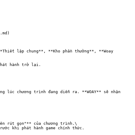
.md)

*Thiết lập chung**, **Kho phần thưởng**, **Woay 
hát hành trở lại.

ng lúc chương trình đang diễn ra. **WOAY** sẽ nhận 
ên rút gọn"** của chương trình.\

rước khi phát hành game chính thức.
