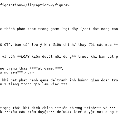
figcaption></figcaption></figure>

c thành phần khác trong game [tại đây](/cai-dat-nang-cao
S OTP, bạn cần lưu ý khi điều chỉnh/ thay đổi các mục **
 và cần **WOAY kiểm duyệt nội dung** trước khi bạn bật p
ng trạng thái ***Tắt game.***\

ử nghiệm***.<br>

 khi bật phát hành game để tránh ảnh hưởng gián đoạn tro
n 2 tiếng trong giờ làm việc.***

trạng thái khi điều chỉnh **"Tên chương trình"** và **"T
k **"Yêu cầu kiểm duyệt"** để WOAY kiểm duyệt nội dung t