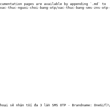
cumentation pages are available by appending `.md` to 
xac-thuc-nguoi-choi-bang-otp/xac-thuc-bang-sms-zns-otp-
hoại sẽ nhận tối đa 3 lần SMS OTP - Brandname: OneGif)\
