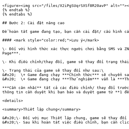
<figure><img src="/files/X2iPgSUqrSXSf8R20avP" alt=""><
{% endtab %}

{% endtabs %}

## Bước 2: Cài đặt nâng cao

Để hoàn tất game đang tạo, bạn cần cài đặt/ cấu hình cá
#### <mark style="color:red;">Lưu ý</mark>

\- Đối với hình thức xác thực người chơi bằng SMS và ZN
Page***.

\- Khi điều chỉnh/thay đổi, game sẽ thay đổi trạng thái
\- Trạng thái của game sẽ thay đổi như sau:\

&#x20;  \+ Game đang chạy ***Chính thức*** sẽ chuyển sa
&#x20;  \+ Game đang chạy ***Thử nghiệm*** vẫn là ***Th
***Cần cân nhắc** tất cả các điều chỉnh/ thay đổi trước
thông tin cần duyệt khi bạn báo và duyệt game từ **1 đế
<details>

<summary>Thiết lập chung</summary>

&#x20;\- Đối với mục Thiết lập chung, game sẽ thay đổi 
&#x20;\- Sau khi hoàn tất việc điều chỉnh, bạn cần clic