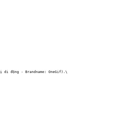
ị di động - Brandname: OneGif).\
