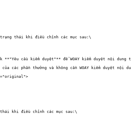
trạng thái khi điều chỉnh các mục sau:\

k **"Yêu cầu kiểm duyệt"** để WOAY kiểm duyệt nội dung t
 của các phần thưởng và không cần WOAY kiểm duyệt nội du
="original">

thái khi điều chỉnh các mục sau:\
