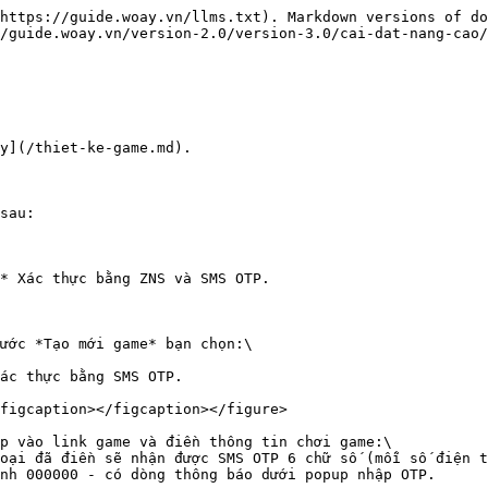
https://guide.woay.vn/llms.txt). Markdown versions of do
/guide.woay.vn/version-2.0/version-3.0/cai-dat-nang-cao/
y](/thiet-ke-game.md).

sau:

ước *Tạo mới game* bạn chọn:\

ác thực bằng SMS OTP.

figcaption></figcaption></figure>

p vào link game và điền thông tin chơi game:\

oại đã điền sẽ nhận được SMS OTP 6 chữ số (mỗi số điện t
nh 000000 - có dòng thông báo dưới popup nhập OTP.
