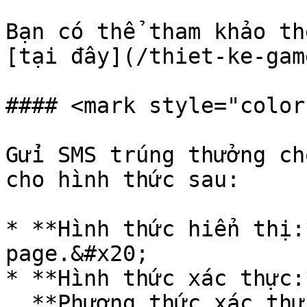
Bạn có thể tham khảo th
[tại đây](/thiet-ke-gam
#### <mark style="color
Gửi SMS trúng thưởng ch
cho hình thức sau:

* **Hình thức hiển thị:
page.&#x20;

* **Hình thức xác thực:
  **Phương thức xác thực:** Xác thực bằng SMS OTP 