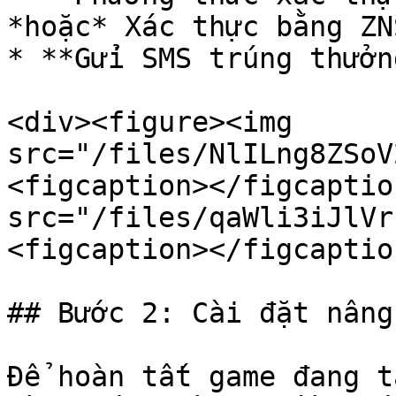
*hoặc* Xác thực bằng ZN
* **Gửi SMS trúng thưởn
<div><figure><img 
src="/files/NlILng8ZSoV
<figcaption></figcaptio
src="/files/qaWli3iJlVr
<figcaption></figcaptio
## Bước 2: Cài đặt nâng 
Để hoàn tất game đang t