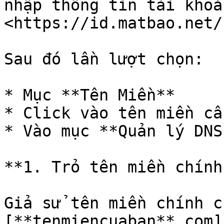
nhập thông tin tài khoản
<https://id.matbao.net/
Sau đó lần lượt chọn:

* Mục **Tên Miền**

* Click vào tên miền cầ
* Vào mục **Quản lý DNS*
**1. Trỏ tên miền chính:
Giả sử tên miền chính c
[**tenmiencuaban**.com]