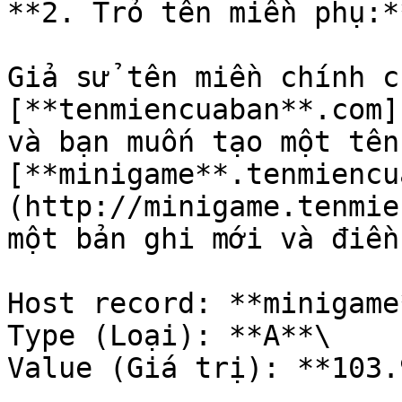
**2. Trỏ tên miền phụ:*
Giả sử tên miền chính c
[**tenmiencuaban**.com]
và bạn muốn tạo một tên
[**minigame**.tenmiencu
(http://minigame.tenmie
một bản ghi mới và điền
Host record: **minigame*
Type (Loại): **A**\

Value (Giá trị): **103.