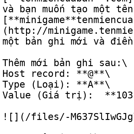
và bạn muốn tạo một tên 
[**minigame**tenmiencua
(http://minigame.tenmie
một bản ghi mới và điền
Thêm mới bản ghi sau:\

Host record: **@**\

Type (Loại): **A**\

Value (Giá trị):  **103
![](/files/-M637SlIwGJg