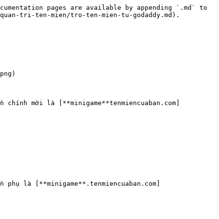
cumentation pages are available by appending `.md` to 
quan-tri-ten-mien/tro-ten-mien-tu-godaddy.md).

png)

 chính mới là [**minigame**tenmiencuaban.com]
n phụ là [**minigame**.tenmiencuaban.com]