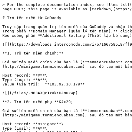
> For the complete documentation index, see [llms.txt](
page URLs; this page is available as [Markdown](https:/
# Trỏ tên miền từ GoDaddy

Truy cập trang quản trị tên miền của GoDaddy và nhập th
Trong phần **Domain Manager (Quản lý tên miền),** click
Kéo xuống phần **Additional Setting (Thiết lập bổ sung)
![](https://downloads.intercomcdn.com/i/o/166758518/ff9
**1. Trỏ tên miền chính:**

Giả sử tên miền chính của bạn là [**tenmiencuaban**.com
(http://minigame.tenmiencuaban.com), sau đó tạo một bản
Host record: **@**\

Type (Loại): **A**\

Value (Giá trị):  **103.92.30.179**

![](/files/-M63AXQc1zakiHJmukWp)

**2. Trỏ tên miền phụ:**&#x20;

Giả sử tên miền chính của bạn là [**tenmiencuaban**.com
(http://minigame.tenmiencuaban.com), sau đó tạo một bản
Host record: **minigame**\

Type (Loại): **A**\
