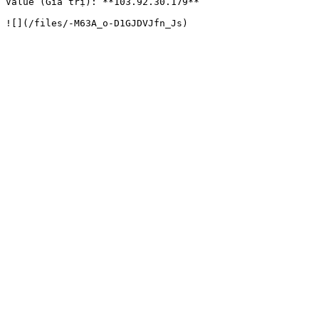
Value (Giá trị): **103.92.30.179**
