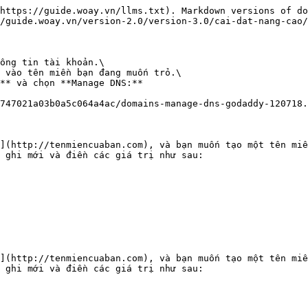
https://guide.woay.vn/llms.txt). Markdown versions of do
/guide.woay.vn/version-2.0/version-3.0/cai-dat-nang-cao/
ông tin tài khoản.\

 vào tên miền bạn đang muốn trỏ.\

** và chọn **Manage DNS:**

747021a03b0a5c064a4ac/domains-manage-dns-godaddy-120718.
](http://tenmiencuaban.com), và bạn muốn tạo một tên miền
 ghi mới và điền các giá trị như sau:

](http://tenmiencuaban.com), và bạn muốn tạo một tên miề
 ghi mới và điền các giá trị như sau:
