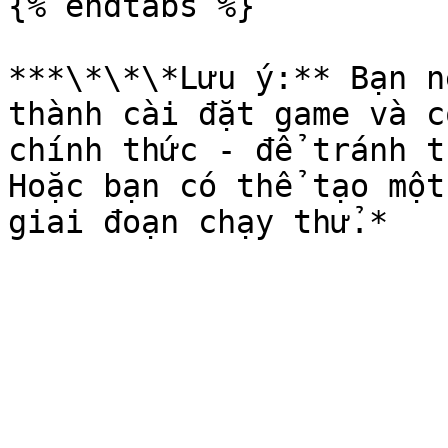
{% endtabs %}

***\*\*\*Lưu ý:** Bạn n
thành cài đặt game và c
chính thức - để tránh t
Hoặc bạn có thể tạo một