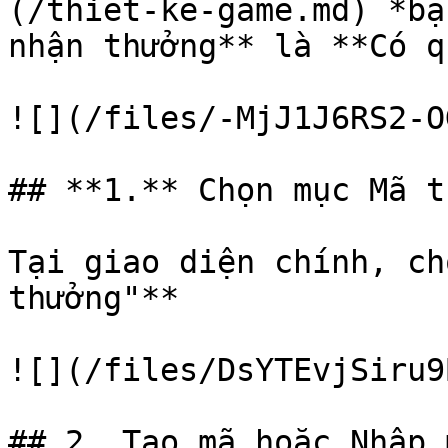
(/thiet-ke-game.md) *bạ
nhận thưởng** là **Có q
![](/files/-MjJ1J6RS2-O
## **1.** Chọn mục Mã t
Tại giao diện chính, ch
thưởng"**

![](/files/DsYTEvjSiru9
## 2. Tạo mã hoặc Nhập m