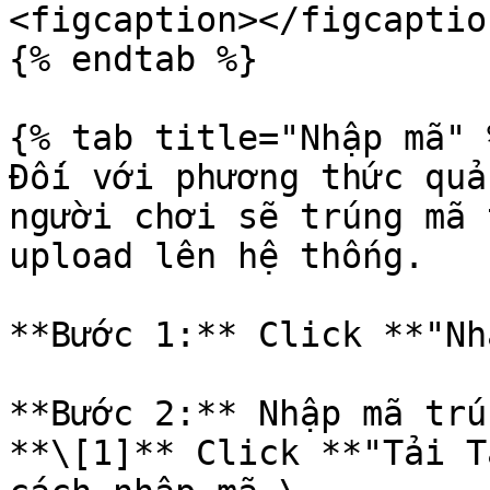
<figcaption></figcaptio
{% endtab %}

{% tab title="Nhập mã" %
Đối với phương thức quả
người chơi sẽ trúng mã 
upload lên hệ thống.

**Bước 1:** Click **"Nh
**Bước 2:** Nhập mã trú
**\[1]** Click **"Tải Tâ