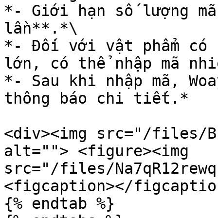
*- Giới hạn số lượng mã
lần**.*\

*- Đối với vật phẩm có 
lớn, có thể nhập mã nhi
*- Sau khi nhập mã, Woa
thông báo chi tiết.*

<div><img src="/files/B
alt=""> <figure><img 
src="/files/Na7qR12rewq
<figcaption></figcaptio
{% endtab %}
