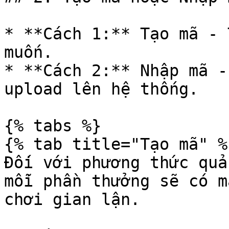
* **Cách 1:** Tạo mã - 
muốn.

* **Cách 2:** Nhập mã -
upload lên hệ thống.

{% tabs %}

{% tab title="Tạo mã" %}
Đối với phương thức quả
mỗi phần thưởng sẽ có m
chơi gian lận.
