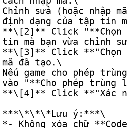
cách nhập mã.\

Chỉnh sửa (hoặc nhập mã
định dạng của tập tin mâ
**\[2]** Click "**Chọn 
tin mà bạn vừa chỉnh sử
**\[3]** Click **"Chọn 
mã đã tạo.\

Nếu game cho phép trùng
vào "**Cho phép trùng l
**\[4]** Click **"Xác nhậ
***\*\*\*Lưu ý:***\

*- Không xóa chữ **Code