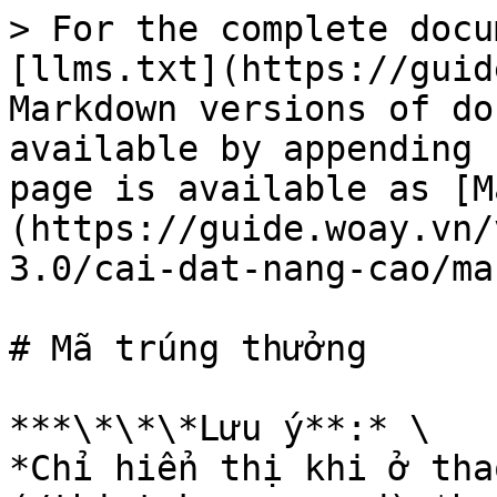
> For the complete docu
[llms.txt](https://guid
Markdown versions of do
available by appending 
page is available as [M
(https://guide.woay.vn/
3.0/cai-dat-nang-cao/ma
# Mã trúng thưởng

***\*\*\*Lưu ý**:* \

*Chỉ hiển thị khi ở tha