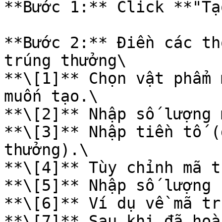
**Bước 1:** Click **"Tạ
**Bước 2:** Điền các thô
trúng thưởng\

**\[1]** Chọn vật phẩm 
muốn tạo.\

**\[2]** Nhập số lượng 
**\[3]** Nhập tiền tố (
thưởng).\

**\[4]** Tùy chỉnh mã t
**\[5]** Nhập số lượng 
**\[6]** Ví dụ về mã tr
**\[7]** Sau khi đã hoàn