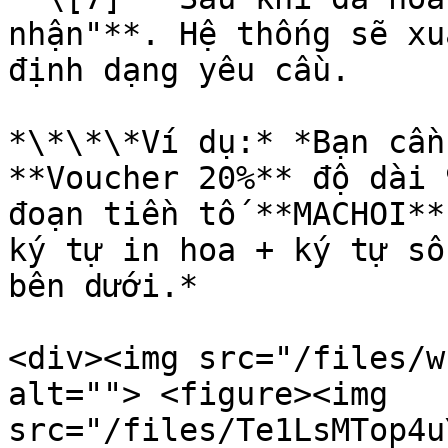
nhận"**. Hệ thống sẽ xu
định dạng yêu cầu.

*\*\*\*Ví dụ:* *Bạn cần
**Voucher 20%** độ dài 9 
đoạn tiền tố **MACHOI**
ký tự in hoa + ký tự số t
bên dưới.*

<div><img src="/files/w
alt=""> <figure><img 
src="/files/Te1LsMTop4u